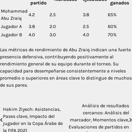
partido
ganados
Mohammad
4.2
2.5
3.8
65%
Abu Zraiq
Jugador A
3.8
2.0
2.5
60%
Jugador B
4.0
3.0
4.0
70%
Las métricas de rendimiento de Abu Zraiq indican una fuerte
presencia defensiva, contribuyendo positivamente al
rendimiento general de su equipo durante el torneo. Su
capacidad para desempeñarse consistentemente a niveles
promedio o superiores en áreas clave lo distingue de muchos
de sus pares.
Análisis de resultados
Post
Hakim Ziyech: Asistencias,
cercanos: Análisis del
Pases clave, Impacto del
navigation
marcador, Momentos clave,
jugador en la Copa Árabe de
Evaluaciones de partidos en
la FIFA 2021