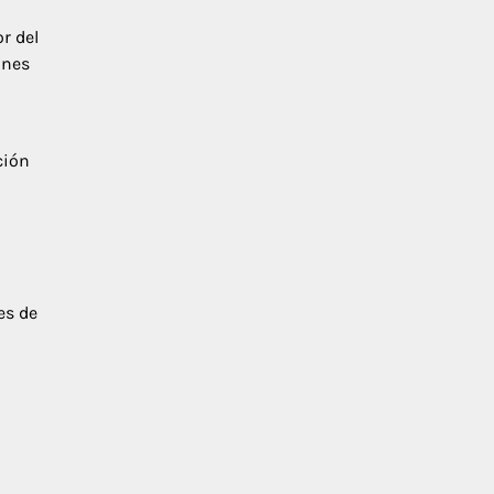
r del
ones
ción
es de