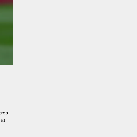
a
tros
es.