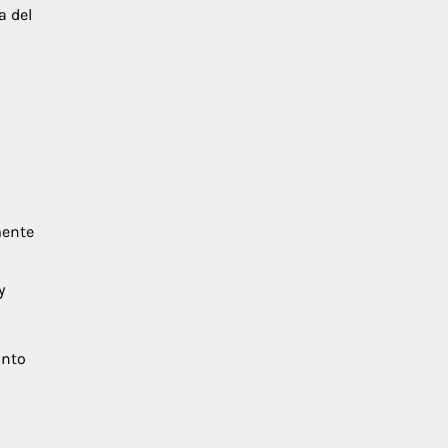
a del
mente
y
anto