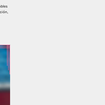
ables
ción,