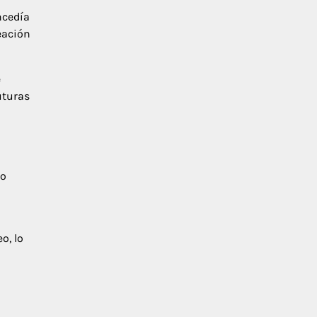
ncedía
eación
e
uturas
jo
o, lo