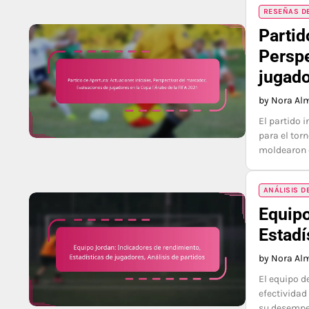
RESEÑAS DE
Partid
Perspe
jugado
by Nora Al
El partido 
para el tor
moldearon e
ANÁLISIS D
Equipo
Estadí
by Nora Al
El equipo d
efectividad
su desempeñ