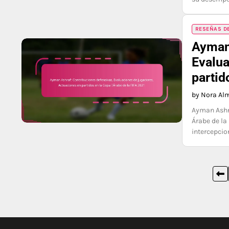
RESEÑAS DE
Ayman 
Evalua
partid
by Nora Al
Ayman Ashra
Árabe de la
intercepcio
Posts
pagination