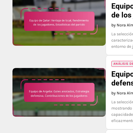
Equipo
de los
by Nora Al
La selecció
caracteriza
entorno de 
ANÁLISIS D
Equipo
defens
by Nora Al
La selecció
mostrando 
capacidades
eficazment