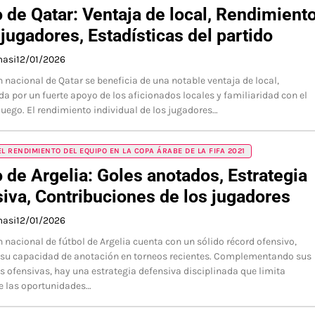
 de Qatar: Ventaja de local, Rendimient
 jugadores, Estadísticas del partido
masi
12/01/2026
n nacional de Qatar se beneficia de una notable ventaja de local,
da por un fuerte apoyo de los aficionados locales y familiaridad con el
juego. El rendimiento individual de los jugadores…
EL RENDIMIENTO DEL EQUIPO EN LA COPA ÁRABE DE LA FIFA 2021
 de Argelia: Goles anotados, Estrategia
iva, Contribuciones de los jugadores
masi
12/01/2026
n nacional de fútbol de Argelia cuenta con un sólido récord ofensivo,
su capacidad de anotación en torneos recientes. Complementando sus
 ofensivas, hay una estrategia defensiva disciplinada que limita
e las oportunidades…