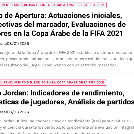
 RESULTADOS DE PARTIDOS EN LA COPA ÁRABE DE LA FIFA 2021
o de Apertura: Actuaciones iniciales,
ctivas del marcador, Evaluaciones de
res en la Copa Árabe de la FIFA 2021
masi
08/01/2026
inaugural de la Copa Árabe de la FIFA 2021 estableció un tono emocionan
neo, presentando actuaciones impresionantes y exhibiciones tácticas qu
l resultado del juego. Concluyendo con un estrecho marcador…
EL RENDIMIENTO DEL EQUIPO EN LA COPA ÁRABE DE LA FIFA 2021
 Jordan: Indicadores de rendimiento,
sticas de jugadores, Análisis de partido
masi
08/01/2026
e Jordan utiliza indicadores clave de rendimiento (KPI) para evaluar su
 y eficiencia durante los partidos, lo que permite una evaluación integral
o general. Al analizar estadísticas de jugadores como…