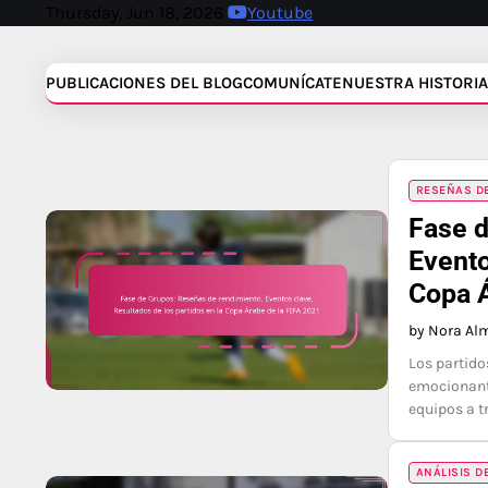
Skip
Thursday, Jun 18, 2026
Youtube
to
content
PUBLICACIONES DEL BLOG
COMUNÍCATE
NUESTRA HISTORIA
RESEÑAS DE
Fase d
Evento
Copa Á
by Nora Al
Los partido
emocionante
equipos a t
ANÁLISIS D