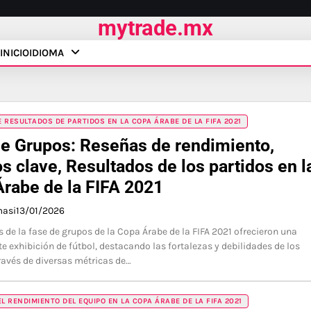
mytrade.mx
INICIO
IDIOMA
 RESULTADOS DE PARTIDOS EN LA COPA ÁRABE DE LA FIFA 2021
e Grupos: Reseñas de rendimiento,
s clave, Resultados de los partidos en l
rabe de la FIFA 2021
masi
13/01/2026
s de la fase de grupos de la Copa Árabe de la FIFA 2021 ofrecieron una
 exhibición de fútbol, destacando las fortalezas y debilidades de los
ravés de diversas métricas de…
EL RENDIMIENTO DEL EQUIPO EN LA COPA ÁRABE DE LA FIFA 2021