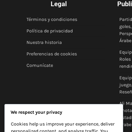
Legal
Publ
Términos y condiciones
Partid
goles
Política de privacidad
Persp
Árabe 
Nuestra historia
Equipo
Preferencias de cookies
Roles
Comunícate
rendi
Equip
juego,
Reseñ
Ali M
anota
We respect your privacy
Estad
Cookies help us improve your experience, deliver
Árabe 
personalized content, and analyze traffic. You