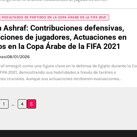
 RESULTADOS DE PARTIDOS EN LA COPA ÁRABE DE LA FIFA 2021
Ashraf: Contribuciones defensivas,
ciones de jugadores, Actuaciones en
os en la Copa Árabe de la FIFA 2021
masi
08/01/2026
f emergió como una figura clave en la defensa de Egipto durante la C
 FIFA 2021, demostrando sus habilidades a través de tackles e
nes cruciales. Aunque sus actuaciones recibieron evaluaciones…
1
…
4
5