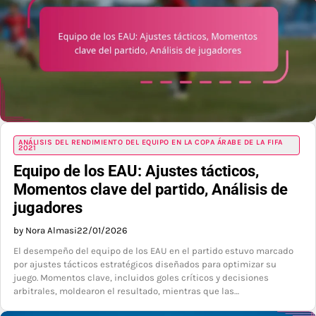
ANÁLISIS DEL RENDIMIENTO DEL EQUIPO EN LA COPA ÁRABE DE LA FIFA
2021
Equipo de los EAU: Ajustes tácticos,
Momentos clave del partido, Análisis de
jugadores
by Nora Almasi
22/01/2026
El desempeño del equipo de los EAU en el partido estuvo marcado
por ajustes tácticos estratégicos diseñados para optimizar su
juego. Momentos clave, incluidos goles críticos y decisiones
arbitrales, moldearon el resultado, mientras que las…