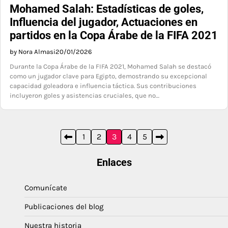
Mohamed Salah: Estadísticas de goles,
Influencia del jugador, Actuaciones en
partidos en la Copa Árabe de la FIFA 2021
by Nora Almasi
20/01/2026
Durante la Copa Árabe de la FIFA 2021, Mohamed Salah se destacó
como un jugador clave para Egipto, demostrando su excepcional
capacidad goleadora e influencia táctica. Sus contribuciones
incluyeron goles y asistencias cruciales, que no…
Posts
1
2
3
4
5
pagination
Enlaces
Comunícate
Publicaciones del blog
Nuestra historia