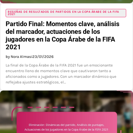
RESEÑAS DE RESULTADOS DE PARTIDOS EN LA COPA ÁRABE DE LA FIFA
2021
Partido Final: Momentos clave, análisis
del marcador, actuaciones de los
jugadores en la Copa Árabe de la FIFA
2021
by Nora Almasi
23/01/2026
La final de la Copa Árabe de la FIFA 2021 fue un emocionante
encuentro lleno de momentos clave que cautivaron tanto a
aficionados como a jugadores. Con un marcador dinámico que
reflejaba ajustes estratégicos, el…